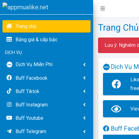
Trang Chủ
Trang chủ
Bảng giá & cấp bậc
Lưu ý: Nghiêm c
DỊCH VỤ
Dịch Vụ Miễn Phí
Dịch Vụ M
Buff Facebook
Lik
fre
Buff Tiktok
Buff Instagram
View
Buff Youtube
Buff Face
Buff Telegram