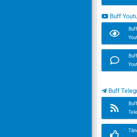
Buff Yout
Buf
You
Buf
You
Buff Tele
Buf
Tel
Tăn