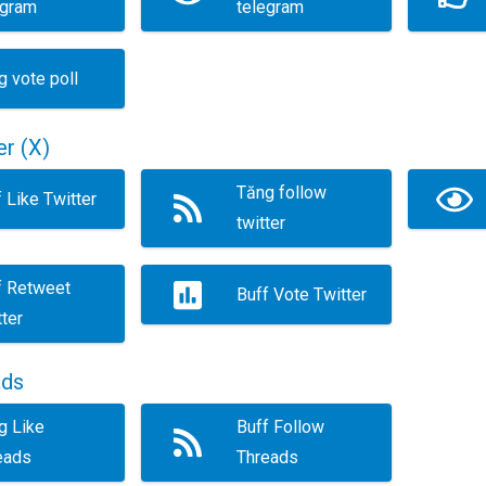
egram
telegram
g vote poll
er (X)
Tăng follow
 Like Twitter
twitter
f Retweet
Buff Vote Twitter
ter
ads
g Like
Buff Follow
eads
Threads