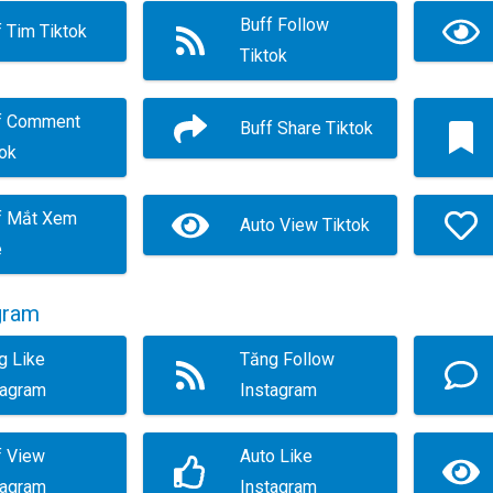
Buff Follow
f Tim Tiktok
Tiktok
f Comment
Buff Share Tiktok
tok
f Mắt Xem
Auto View Tiktok
e
gram
g Like
Tăng Follow
tagram
Instagram
f View
Auto Like
tagram
Instagram