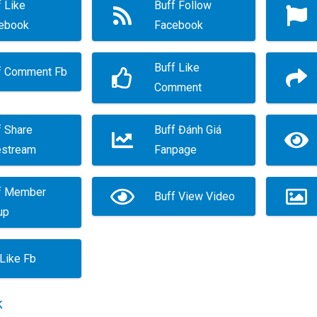
 Like
Buff Follow
ebook
Facebook
Buff Like
f Comment Fb
Comment
f Share
Buff Đánh Giá
estream
Fanpage
f Member
Buff View Video
up
 Like Fb
k