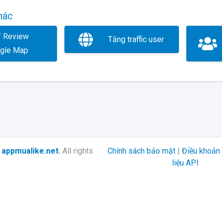
hác
f Review
Tăng traffic user
gle Map
6
appmualike.net
.
All rights
Chính sách bảo mật
|
Điều khoản 
liệu API