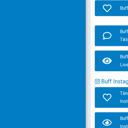
Buf
Buf
Tik
Buf
Liv
Buff Insta
Tăn
Ins
Buf
Ins