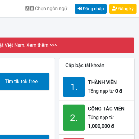
Chọn ngôn ngữ
Đăng nhập
Đăng ký
ật Việt Nam.
Xem thêm >>>
Cấp bậc tài khoản
Tim tik tok free
THÀNH VIÊN
1.
Tổng nạp từ
0 đ
CỘNG TÁC VIÊN
2.
Tổng nạp từ
1,000,000 đ