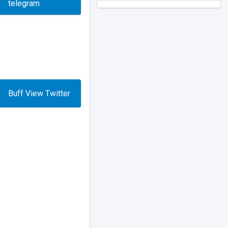
2026-06-26 18:05:52
telegram
Server
SL:
...olao
25 giây trước
947
11
NGHIÊM CẤM
tăng tương
tác vào các nội dung vi phạm
Server
SL:
đạo đức và pháp luật Việt
...2152
26 giây trước
1296
100
Nam. Nếu cố tình vi phạm
chúng tôi sẽ khóa tài khoản
khỏi hệ thống vĩnh viễn.
Server
SL:
Buff View Twitter
...olao
33 giây trước
947
11
2026-06-03 20:55:03
Server
SL:
...2152
35 giây trước
237
400
Server
SL:
...olao
42 giây trước
947
11
Server
SL:
...2166
44 giây trước
1020
50