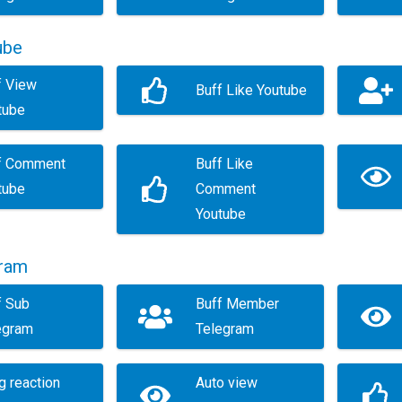
ube
f View
Buff Like Youtube
tube
f Comment
Buff Like
tube
Comment
Youtube
gram
f Sub
Buff Member
egram
Telegram
g reaction
Auto view