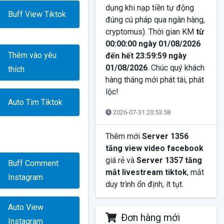
dụng khi nạp tiền tự động
Buff View Tiktok
đúng cú pháp qua ngân hàng,
cryptomus). Thời gian KM
từ
00:00:00 ngày 01/08/2026
Thêm vào yêu
đến hết 23:59:59 ngày
01/08/2026
. Chúc quý khách
thích
hàng tháng mới phát tài, phát
lộc!
Auto Tim Tiktok
2026-07-31 20:53:58
Thêm mới
Server 1356
tăng view video facebook
giá rẻ và
Server 1357 tăng
Buff Comment
mắt livestream tiktok
, mắt
Instagram
duy trình ổn định, ít tụt.
2026-07-02 11:16:16
Auto View
Đơn hàng mới
Instagram