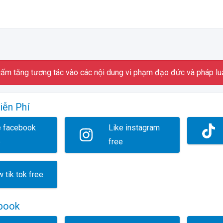
ấm tăng tương tác vào các nội dung vi phạm đạo đức và pháp lu
iễn Phí
e facebook
Like instagram
e
free
 tik tok free
book