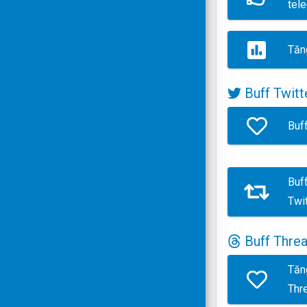
tel
Tăn
Buff Twitt
Buff
Buf
Twit
Buff Thre
Tăn
Thr