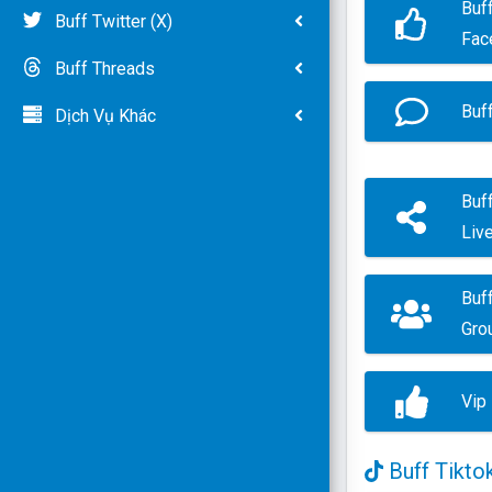
Buff
Buff Twitter (X)
Fac
Buff Threads
Buf
Dịch Vụ Khác
Buf
Liv
Buf
Gro
Vip
Buff Tikto