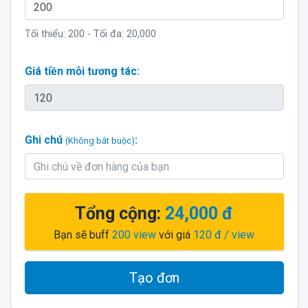
Tối thiểu:
200
- Tối đa:
20,000
Giá tiền mỗi tương tác:
Ghi chú
:
(Không bắt buộc)
Tổng cộng:
24,000 đ
Bạn sẽ buff
200
view
với giá
120 đ
/ view
Tạo đơn