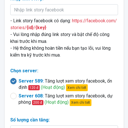
- Link story facebook có dạng:
https://facebook.com/
stories/
{id}
/
{key}
- Vui lòng nhập đúng link story và bật chế độ công
khai trước khi mua.
- Hệ thống không hoàn tiền nếu bạn tạo lỗi, vui lòng
kiểm tra kỹ trước khi mua.
Chọn server:
Server 589:
Tăng lượt xem story facebook, ổn
định
(Hoạt động)
Xem chi tiết
120 đ
Server 608:
Tăng lượt xem story facebook, dự
phòng
(Hoạt động)
Xem chi tiết
200 đ
Số lượng cần tăng: