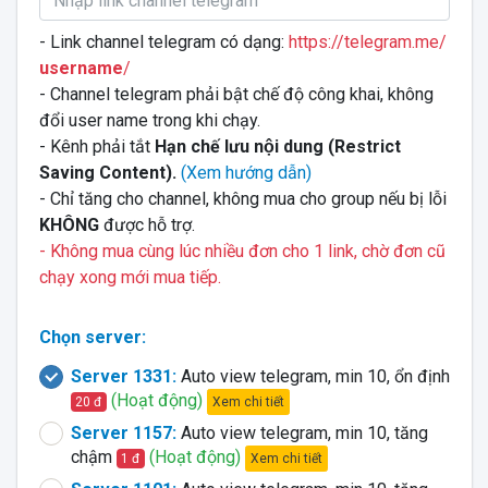
- Link channel telegram có dạng:
https://telegram.me/
username
/
- Channel telegram phải bật chế độ công khai, không
đổi user name trong khi chạy.
- Kênh phải tắt
Hạn chế lưu nội dung (Restrict
Saving Content).
(Xem hướng dẫn)
- Chỉ tăng cho channel, không mua cho group nếu bị lỗi
KHÔNG
được hỗ trợ.
- Không mua cùng lúc nhiều đơn cho 1 link, chờ đơn cũ
chạy xong mới mua tiếp.
Chọn server:
Server 1331:
Auto view telegram, min 10, ổn định
(Hoạt động)
Xem chi tiết
20 đ
Server 1157:
Auto view telegram, min 10, tăng
chậm
(Hoạt động)
Xem chi tiết
1 đ