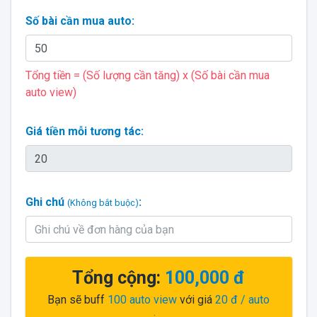
Số bài cần mua auto:
Tổng tiền = (Số lượng cần tăng) x (Số bài cần mua
auto view)
Giá tiền mỗi tương tác:
Ghi chú
:
(Không bắt buộc)
Tổng cộng:
100,000 đ
Bạn sẽ buff
100
auto view
với giá
20 đ
/ auto